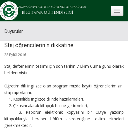
ÇUKUROVA ÜNİVERSİTESİ
/
MÜHENDİSLİK FAKÜLTESİ
toggle
BİLGİSAYAR MÜHENDİSLİĞİ
Duyurular
Staj öğrencilerinin dikkatine
28 Eylül 2016
Staj defterlerinin teslimi için son tarihin 7 Ekim Cuma günü olarak
belirlenmiştir.
Öğretim dili İngilizce olan programımızda kayıtlı öğrencilerimizin,
staj raporlarını;
1. Kesinlikle ingilizce dilinde hazırlamaları,
2. Çıktısını alarak kitapçık haline getirmeleri,
3. Raporun elektronik kopyasını bir CD’ye yazdırıp
kitapçıklarıyla beraber bölüm sekreterliğine teslim etmeleri
gerekmektedir.