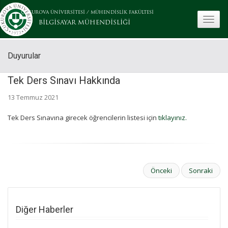
ÇUKUROVA ÜNİVERSİTESİ
/
MÜHENDİSLİK FAKÜLTESİ
toggle
BİLGİSAYAR MÜHENDİSLİĞİ
Duyurular
Tek Ders Sınavı Hakkında
13 Temmuz 2021
Tek Ders Sınavına girecek öğrencilerin listesi için
tıklayınız.
Önceki
Sonraki
Diğer Haberler