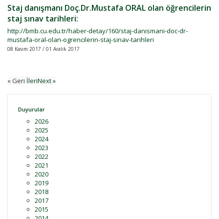
Staj danışmanı Doç.Dr.Mustafa ORAL olan öğrencilerin
staj sınav tarihleri:
http://bmb.cu.edu.tr/haber-detay/160/staj-danismani-doc-dr-
mustafa-oral-olan-ogrencilerin-staj-sinav-tarihleri
08 Kasım 2017 / 01 Aralık 2017
« Geri
İleriNext »
Duyurular
2026
2025
2024
2023
2022
2021
2020
2019
2018
2017
2015
2014