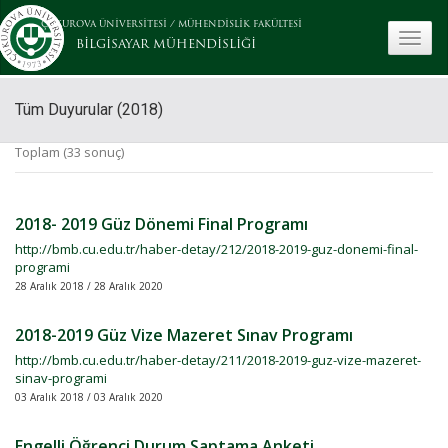
ÇUKUROVA ÜNİVERSİTESİ
/
MÜHENDİSLİK FAKÜLTESİ
toggle
BİLGİSAYAR MÜHENDİSLİĞİ
Tüm Duyurular (2018)
Toplam (33 sonuç)
2018- 2019 Güz Dönemi Final Programı
http://bmb.cu.edu.tr/haber-detay/212/2018-2019-guz-donemi-final-
programi
28 Aralık 2018 / 28 Aralık 2020
2018-2019 Güz Vize Mazeret Sınav Programı
http://bmb.cu.edu.tr/haber-detay/211/2018-2019-guz-vize-mazeret-
sinav-programi
03 Aralık 2018 / 03 Aralık 2020
Engelli Öğrenci Durum Saptama Anketi